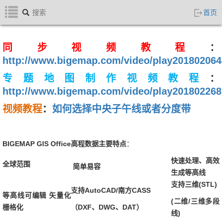
BIGEMAP快速入门
首页
Bigemap版本更新列表
ArcGIS三维地图
同步
视频
教程
：
下载及安装BIGEMAP软件
http://www.bigemap.com/video/play201802064
高程等高线
专题地图
制作
视频
教程
：
高清卫星地图
http://www.bigemap.com/video/play201802268
切换网咯IP地址
视频教程
：
如何选择中央子午线或者分度带
无法正常启动解决方案
三维地图
添加第三方在线地图源
BIGEMAP GIS Office高程数据主要特点
：
添加离线地图
快速处理、高效
全球范围
简单易容
批量添加第三方在线地图
生成等高线
添加三方地图服务
支持三维(STL)
支持AutoCAD/南方CASS
等高线可编辑 矢量化
注册天地图官网账号
(二维/三维多段
栅格化
（DXF、DWG、DAT）
卫星影像
线)