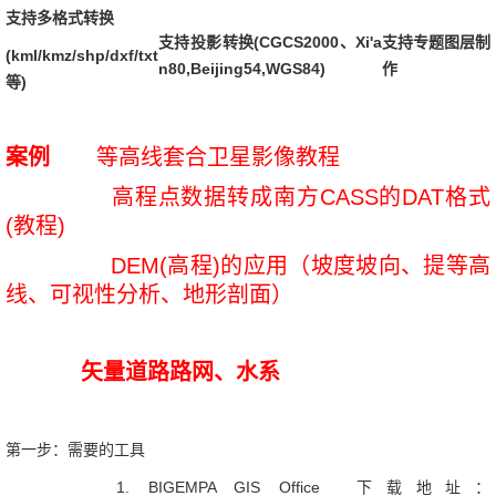
地图源之天地图
支持多格式转换
支持投影转换(
CGCS2000、
Xi'a
支持专题图层制
地图源之天地图地方高清
(kml/kmz/shp/dxf/txt
n80,Beijing54,WGS84)
作
地质图图例
等)
下载卫星地图-下载地图瓦片
下载地图-标准分幅-地图分幅号
案例
等高线套合卫星影像教程
下载地图-边界范围-行政边界-
高程点数据转成南方CASS的DAT格式
KML/KMZ/SHP
(教程)
下载地图-查看下载任务
DEM(高程)的应用（坡度坡向、提等高
行政边界-省市区县乡镇边界线
线、可视性分析、地形剖面）
高程等高线数据
3D地图-三维地形-三维地图模型-三维场景
坡度坡向分析-高程等高线提取
矢量道路路网、水系
高程等高线DEM-水文分析
高程等高线DEM-水文分析之二
第一步：需要的工具
高程DEM-等高线生成-AutoCAD等高线
1. BIGEMPA GIS Office 下载地址：