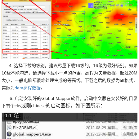
地图源之天地图
地图源之天地图地方高清
地质图图例
下载卫星地图-下载地图瓦片
下载地图-标准分幅-地图分幅号
下载地图-边界范围-行政边界-
KML/KMZ/SHP
4. 选择下载的级别，建议尽量下载16级的，16级为最好级别。如果
下载地图-查看下载任务
16级不能勾选，请选择下载小一点的范围，高程为矢量数据，超过20M
行政边界-省市区县乡镇边界线
大小，一般电脑都很难处理生成的等高线。下载之后的数据为tiff格式，
高程等高线数据
实际为
dem高程数据
。
3D地图-三维地形-三维地图模型-三维场景
6. 启动安装好的Global Mapper软件，启动中文版在安装好的目录
坡度坡向分析-高程等高线提取
chs
或则
chinese的启动图标，如下图所示：
下有个
高程等高线DEM-水文分析
高程等高线DEM-水文分析之二
高程DEM-等高线生成-AutoCAD等高线