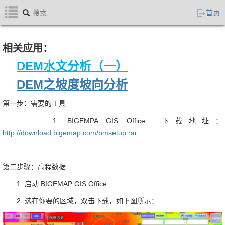
BIGEMAP快速入门
首页
Bigemap版本更新列表
ArcGIS三维地图
相关应用：
下载及安装BIGEMAP软件
DEM水文分析（一）
高程等高线
高清卫星地图
DEM之坡度坡向分析
切换网咯IP地址
第一步：需要的工具
无法正常启动解决方案
1. BIGEMPA GIS Office 下载地址：
三维地图
http://download.bigemap.com/bmsetup.rar
添加第三方在线地图源
添加离线地图
第二步骤：高程数据
批量添加第三方在线地图
1. 启动 BIGEMAP GIS Office
添加三方地图服务
2. 选在你要的区域，双击下载，如下图所示：
注册天地图官网账号
卫星影像