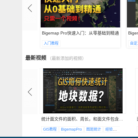
门教程
Bigemap Pro快速入门：从零基础到精通
Big
入门教程
自定
最新视频
（最新添加的视频）
统计面文件的面积、周长，和面文件包含的对象数量
IS图斑修改
地块裁剪合并
GIS教程
BigemapPro
图斑统计
经验分享
面积