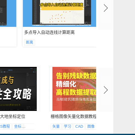
工程保存实操技巧！
统计面文件的面积、周长，
多点导入自动连线计算距离
Bigemap 
和面文件包含的对象数量
距离
测量
面积
界址点插入制图
00大地坐标定位
栅格图像矢量化数据教程
IS教程
坐标
大地
矢量
学习
CAD
图像
gis
数据
Bigemap