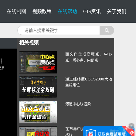
器
在线制图
视频教程
在线帮助
GIS资讯
关于我们
相关视频
面文件生成高程点，中心
点，质心点，内部点
通过经纬度CGCS2000大地
坐标定位
河道中心线渲染
在布局中插入网格线编辑网
格线