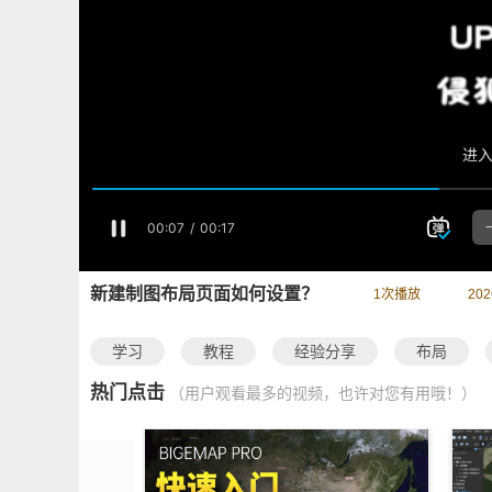
新建制图布局页面如何设置？
1
次播放
20
学习
教程
经验分享
布局
热门点击
（用户观看最多的视频，也许对您有用哦！）