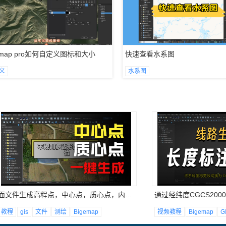
emap pro如何自定义图标和大小
快速查看水系图
义
水系图
面文件生成高程点，中心点，质心点，内部点
通过经纬度CGCS20
教程
gis
文件
测绘
Bigemap
视频教程
Bigemap
G