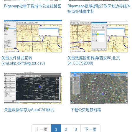
Bigemap批量下载城市公交线路图
Bigemapp批量提取行政区划边界线的
拐点经纬度坐标
矢量文件格式互转
矢量数据投影转换(西安80,北京
(kml,shp,dxf/dwg,txt,csv)
54,CGCS2000)
矢量数据保存为AutoCAD格式
下载公交地铁线路
上一页
1
2
3
下一页