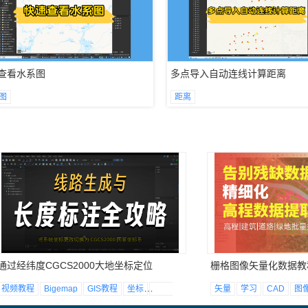
查看水系图
多点导入自动连线计算距离
图
距离
通过经纬度CGCS2000大地坐标定位
栅格图像矢量化数据教
视频教程
Bigemap
GIS教程
坐标
大地
矢量
学习
CAD
图