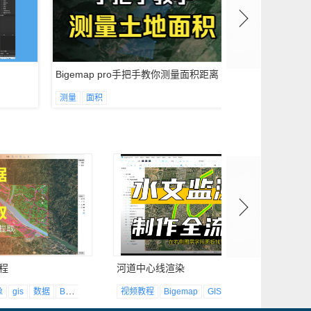
工程保存实操技巧！
新建制图布局页面如何设
Bigemap pro手把手教你测量面积距离
如何制作道路
置？
测量
面积
矢量
从打开布局到导出成图技巧
详解
程
河道中心线渲染
像
gis
数据
Bigemap
视频教程
Bigemap
GIS教程
大地
坐标
河