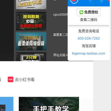
免费授权
cgcs2000打开csv
查看二维码
免费咨询电话
面要素二次编辑
400-028-7262
淘宝店铺
bigemap.taobao.com
界址点插入制图
地图面积测量，自定义单位
看
去小红书看
精度可调！
别再瞎点了！制图插入功能
正确用法