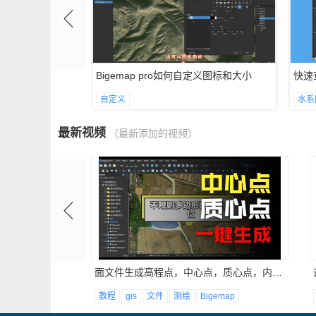
入门：从零基础到精通
Bigemap pro如何自定义图标和大小
快速
自定义
水系
最新视频
（最新添加的视频）
统计面文件的面积、周长，和面文件包含的对象数量
面文件生成高程点，中心点，质心点，内部点
统计
经验分享
面积
教程
gis
文件
测绘
Bigemap