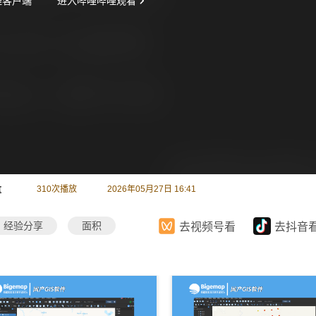
量
310
次播放
2026年05月27日 16:41
经验分享
面积
去视频号看
去抖音