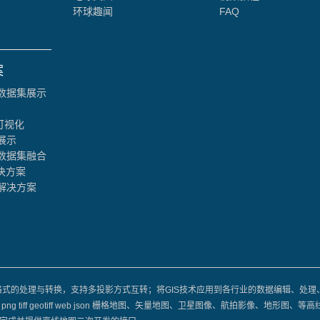
环球趣闻
FAQ
案
数据集展示
可视化
展示
数据集融合
决方案
解决方案
数据格式的处理与转换，支持多投影方式互转；将GIS技术应用到各行业的数据编辑、处理
les osgb 3Dtiles jpg png tiff geotiff web json 栅格地图、矢量地图、卫星