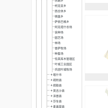
宗朗乡
柯克亚乡
西合休乡
棋盘乡
萨依巴格乡
阿克塔什农场
良种场
园艺场
林场
普萨牧场
种畜场
恰其库木管理区
叶城工业园区
兵团叶城牧场
喀什市
疏附县
疏勒县
英吉沙县
泽普县
莎车县
麦盖提县