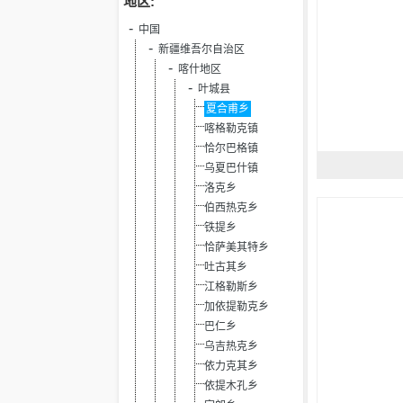
地区:
中国
新疆维吾尔自治区
喀什地区
叶城县
夏合甫乡
喀格勒克镇
恰尔巴格镇
乌夏巴什镇
洛克乡
伯西热克乡
铁提乡
恰萨美其特乡
吐古其乡
江格勒斯乡
加依提勒克乡
巴仁乡
乌吉热克乡
依力克其乡
依提木孔乡