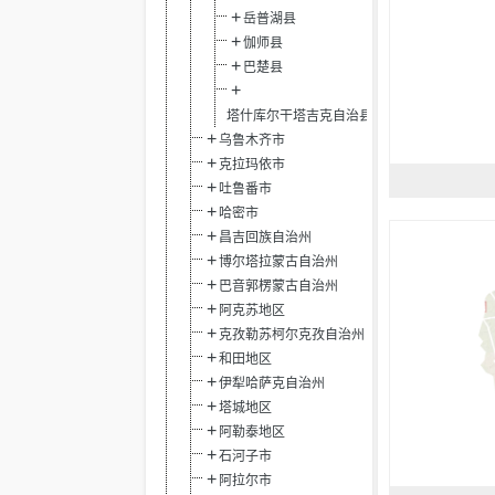
岳普湖县
伽师县
巴楚县
塔什库尔干塔吉克自治县
乌鲁木齐市
克拉玛依市
吐鲁番市
哈密市
昌吉回族自治州
博尔塔拉蒙古自治州
巴音郭楞蒙古自治州
阿克苏地区
克孜勒苏柯尔克孜自治州
和田地区
伊犁哈萨克自治州
塔城地区
阿勒泰地区
石河子市
阿拉尔市