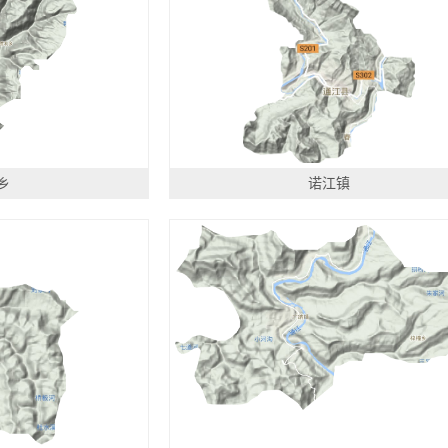
乡
诺江镇