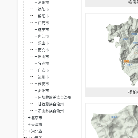
铁溪
泸州市
德阳市
绵阳市
广元市
遂宁市
内江市
乐山市
南充市
眉山市
宜宾市
广安市
达州市
雅安市
资阳市
杨柏
阿坝藏族羌族自治州
甘孜藏族自治州
凉山彝族自治州
北京市
天津市
河北省