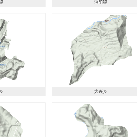
镇
涪阳镇
乡
大兴乡