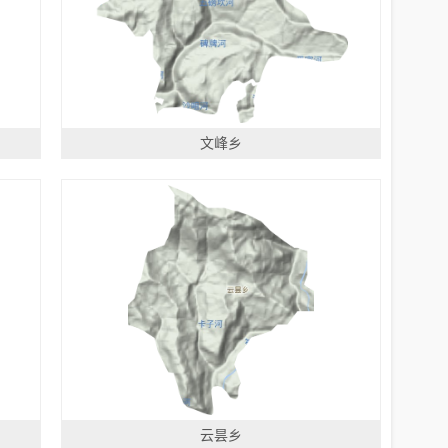
文峰乡
云昙乡