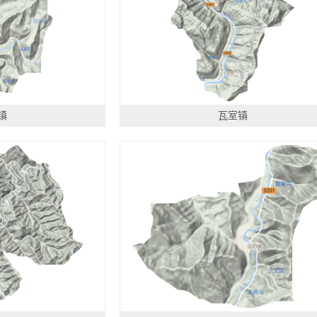
镇
瓦室镇