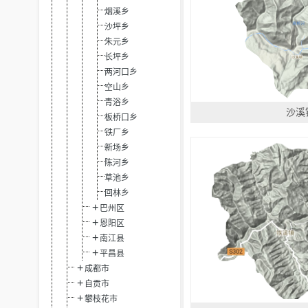
烟溪乡
沙坪乡
朱元乡
长坪乡
两河口乡
空山乡
青浴乡
沙溪
板桥口乡
铁厂乡
新场乡
陈河乡
草池乡
回林乡
巴州区
恩阳区
南江县
平昌县
成都市
自贡市
攀枝花市