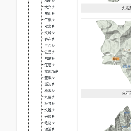
杨柏乡
大兴乡
火炬
东山乡
三溪乡
双泉乡
文峰乡
春在乡
三合乡
云昙乡
唱歌乡
芝苞乡
龙凤场乡
董溪乡
澌波乡
松溪乡
麻石
九层乡
板凳乡
文胜乡
兴隆乡
毛裕乡
泥溪乡