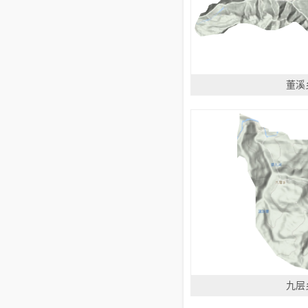
董溪
九层