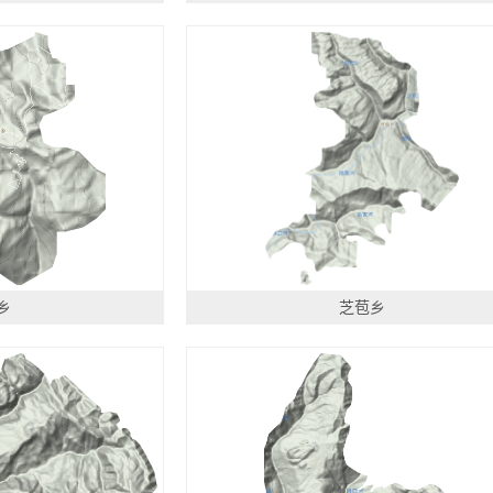
乡
芝苞乡