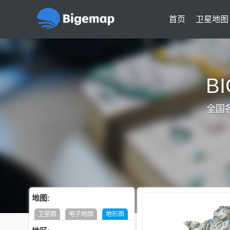
首页
卫星地图
B
全国
地图:
卫星图
电子地图
地形图