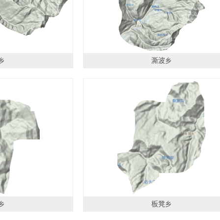
乡
澌波乡
乡
板凳乡