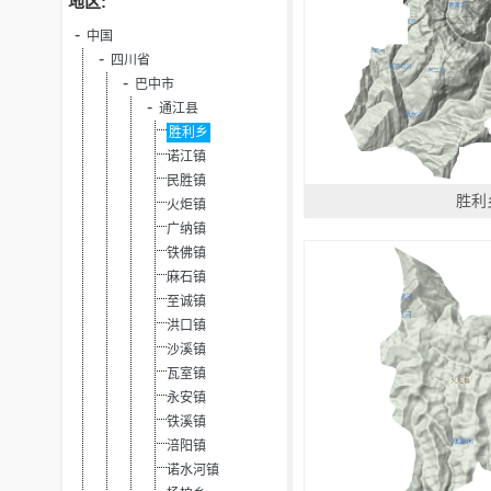
地区:
中国
四川省
巴中市
通江县
胜利乡
诺江镇
民胜镇
胜利
火炬镇
广纳镇
铁佛镇
麻石镇
至诚镇
洪口镇
沙溪镇
瓦室镇
永安镇
铁溪镇
涪阳镇
诺水河镇