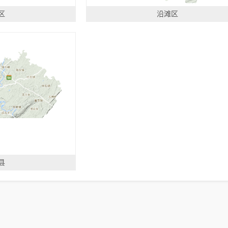
区
沿滩区
县