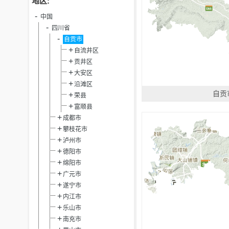
地区:
中国
四川省
自贡市
自流井区
贡井区
大安区
沿滩区
自贡
荣县
富顺县
成都市
攀枝花市
泸州市
德阳市
绵阳市
广元市
遂宁市
内江市
乐山市
南充市