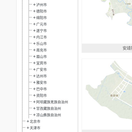
泸州市
德阳市
绵阳市
广元市
遂宁市
内江市
乐山市
安靖
南充市
眉山市
宜宾市
广安市
达州市
雅安市
巴中市
资阳市
阿坝藏族羌族自治州
甘孜藏族自治州
凉山彝族自治州
北京市
天津市