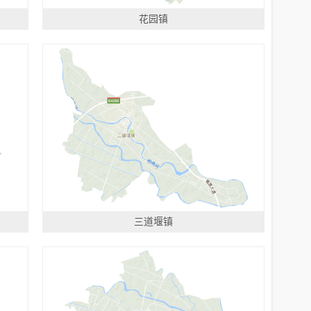
花园镇
三道堰镇