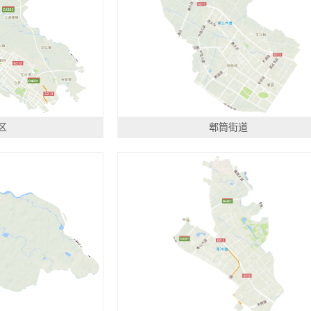
区
郫筒街道