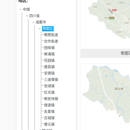
地区:
中国
四川省
成都市
郫都区
郫筒街道
合作街道
团结镇
郫都
犀浦镇
花园镇
唐昌镇
安德镇
三道堰镇
安靖镇
红光镇
新民场镇
德源镇
友爱镇
古城镇
唐元镇