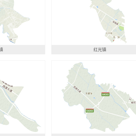
镇
红光镇