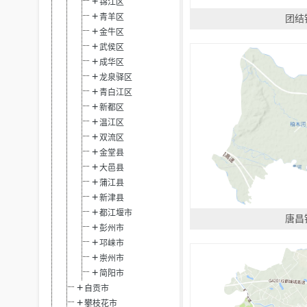
锦江区
青羊区
团结
金牛区
武侯区
成华区
龙泉驿区
青白江区
新都区
温江区
双流区
金堂县
大邑县
蒲江县
新津县
都江堰市
唐昌
彭州市
邛崃市
崇州市
简阳市
自贡市
攀枝花市