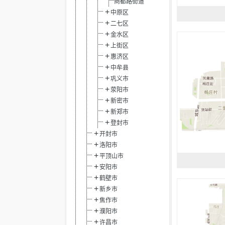
商都路街道
中原区
二七区
金水区
上街区
惠济区
中牟县
巩义市
荥阳市
新密市
新郑市
登封市
开封市
洛阳市
平顶山市
安阳市
鹤壁市
新乡市
焦作市
濮阳市
许昌市