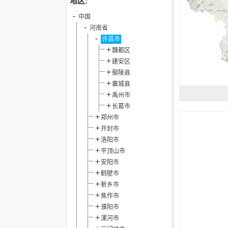
地区:
中国
河南省
许昌市
魏都区
建安区
鄢陵县
襄城县
禹州市
长葛市
郑州市
开封市
洛阳市
平顶山市
安阳市
鹤壁市
新乡市
焦作市
濮阳市
漯河市