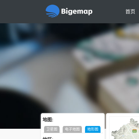
首页
地图:
卫星图
电子地图
地形图