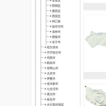
东安区
阳明区
爱民区
西安区
林口县
绥芬河市
海林市
穆棱市
东宁市
哈尔滨市
齐齐哈尔市
鸡西市
鹤岗市
双鸭山市
大庆市
伊春市
佳木斯市
七台河市
黑河市
绥化市
大兴安岭地区