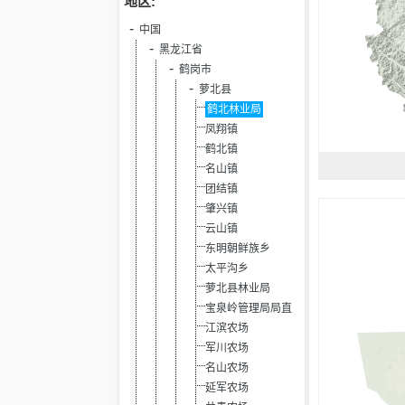
地区:
中国
黑龙江省
鹤岗市
萝北县
鹤北林业局
凤翔镇
鹤北镇
名山镇
团结镇
肇兴镇
云山镇
东明朝鲜族乡
太平沟乡
萝北县林业局
宝泉岭管理局局直
江滨农场
军川农场
名山农场
延军农场