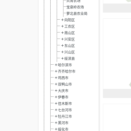
共青农场
宝泉岭农场
萝北县农业局
向阳区
工农区
南山区
兴安区
东山区
兴山区
绥滨县
哈尔滨市
齐齐哈尔市
鸡西市
双鸭山市
大庆市
伊春市
佳木斯市
七台河市
牡丹江市
黑河市
绥化市