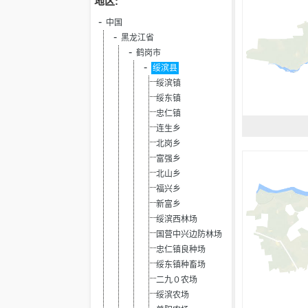
地区:
中国
黑龙江省
鹤岗市
绥滨县
绥滨镇
绥东镇
忠仁镇
连生乡
北岗乡
富强乡
北山乡
福兴乡
新富乡
绥滨西林场
国营中兴边防林场
忠仁镇良种场
绥东镇种畜场
二九０农场
绥滨农场