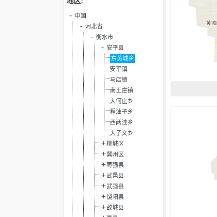
地区:
中国
河北省
衡水市
安平县
东黄城乡
安平镇
马店镇
南王庄镇
大何庄乡
程油子乡
西两洼乡
大子文乡
桃城区
冀州区
枣强县
武邑县
武强县
饶阳县
故城县