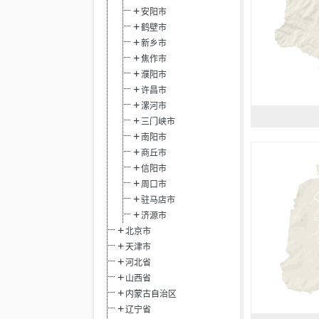
安阳市
鹤壁市
新乡市
焦作市
濮阳市
许昌市
漯河市
三门峡市
南阳市
商丘市
信阳市
周口市
驻马店市
济源市
北京市
天津市
河北省
山西省
内蒙古自治区
辽宁省