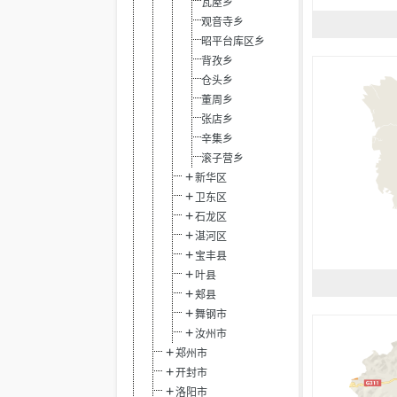
瓦屋乡
观音寺乡
昭平台库区乡
背孜乡
仓头乡
董周乡
张店乡
辛集乡
滚子营乡
新华区
卫东区
石龙区
湛河区
宝丰县
叶县
郏县
舞钢市
汝州市
郑州市
开封市
洛阳市