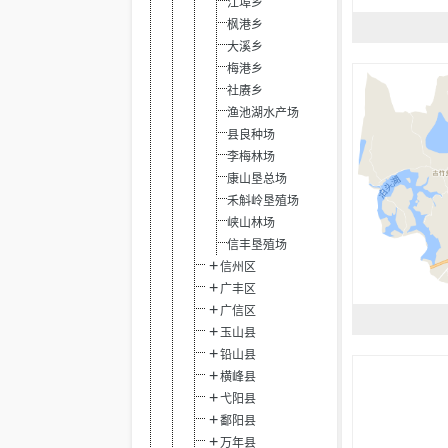
江埠乡
枫港乡
大溪乡
梅港乡
社赓乡
渔池湖水产场
县良种场
李梅林场
康山垦总场
禾斛岭垦殖场
峡山林场
信丰垦殖场
信州区
广丰区
广信区
玉山县
铅山县
横峰县
弋阳县
鄱阳县
万年县