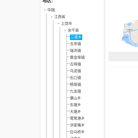
地区:
中国
江西省
上饶市
余干县
三塘乡
玉亭镇
瑞洪镇
黄金埠镇
古埠镇
乌泥镇
石口镇
杨埠镇
九龙镇
康山乡
东塘乡
大塘乡
鹭鸶港乡
洪家嘴乡
白马桥乡