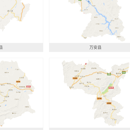
县
万安县