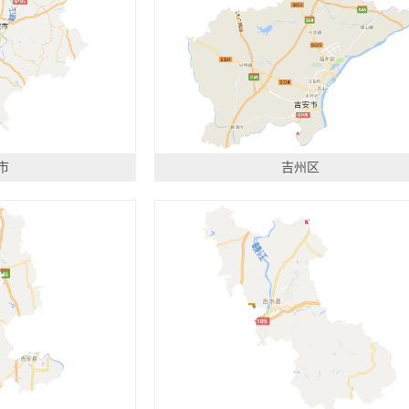
市
吉州区