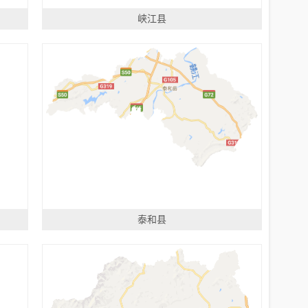
峡江县
泰和县