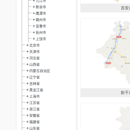
九江市
新余市
吉安
鹰潭市
赣州市
宜春市
抚州市
上饶市
北京市
天津市
河北省
山西省
内蒙古自治区
辽宁省
吉林省
黑龙江省
新干
上海市
江苏省
浙江省
安徽省
福建省
山东省