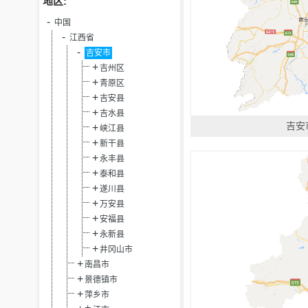
地区:
中国
江西省
吉安市
吉州区
青原区
吉安县
吉水县
吉安
峡江县
新干县
永丰县
泰和县
遂川县
万安县
安福县
永新县
井冈山市
南昌市
景德镇市
萍乡市