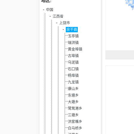
地区:
中国
江西省
上饶市
余干县
玉亭镇
瑞洪镇
黄金埠镇
古埠镇
乌泥镇
石口镇
杨埠镇
九龙镇
康山乡
东塘乡
大塘乡
鹭鸶港乡
三塘乡
洪家嘴乡
白马桥乡