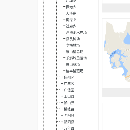
江埠乡
枫港乡
大溪乡
梅港乡
社赓乡
渔池湖水产场
县良种场
李梅林场
康山垦总场
禾斛岭垦殖场
峡山林场
信丰垦殖场
信州区
广丰区
广信区
玉山县
铅山县
横峰县
弋阳县
鄱阳县
万年县