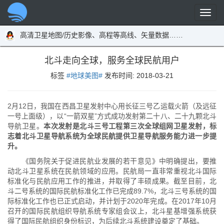
高清卫星地图/历史影像、高程等高线、矢量数据……
北斗走向全球，服务全球民航用户
标签
#地球美图#
发布时间:
2018-03-21
2月12日，我国在西昌卫星发射中心用长征三号乙运载火箭（及远征
一号上面级），以“一箭双星”方式成功发射第二十八、二十九颗北斗
导航卫星。
本次发射是北斗三号工程第三次全球组网卫星发射，标
志着北斗卫星导航系统为全球民航提供卫星导航服务能力进一步提
升。
《国务院关于促进民航业发展的若干意见》中明确提出，要推
动北斗卫星系统在民航领域的应用。民航局一直非常重视北斗国际
标准化与民航应用工作的推进，并取得了丰硕成果。截至目前，北
斗二号系统的国际民航标准化工作已完成89.7%，北斗三号系统的国
际标准化工作也已正式启动，并计划于2020年完成。在2017年10月
召开的国际民航组织导航系统专家组会议上，北斗星基增强系统获
得了国际民航组织身份标识，为后续北斗系统建设奠定了基础。