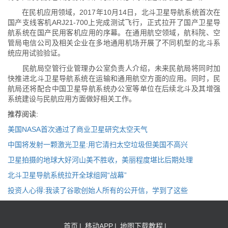
在民机应用领域，2017年10月14日，北斗卫星导航系统首次在
国产支线客机ARJ21-700上完成测试飞行，正式拉开了国产卫星导
航系统在国产民用客机应用的序幕。在通用航空领域，航科院、空
管局电信公司及相关企业在多地通用机场开展了不同机型的北斗系
统应用试验验证。
民航局空管行业管理办公室负责人介绍，未来民航局将同时加
快推进北斗卫星导航系统在运输和通用航空方面的应用。同时，民
航局还将配合中国卫星导航系统办公室等单位在后续北斗及其增强
系统建设与民航应用方面做好相关工作。
推荐阅读:
美国NASA首次通过了商业卫星研究太空天气
中国将发射一颗激光卫星:用它清扫太空垃圾但美国不高兴
卫星拍摄的地球大好河山美不胜收，美丽程度堪比后期处理
北斗卫星导航系统拉开全球组网“战幕”
投资人心得:我读了谷歌创始人所有的公开信，学到了这些
首页
|
移动APP
|
地图下载教程
|