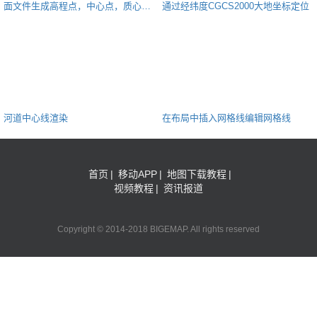
面文件生成高程点，中心点，质心
通过经纬度CGCS2000大地坐标定位
点，内部点
河道中心线渲染
在布局中插入网格线编辑网格线
首页
|
移动APP
|
地图下载教程
|
视频教程
|
资讯报道
Copyright © 2014-2018 BIGEMAP. All rights reserved