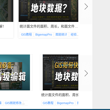
解！
统计面文件的面积、周长，和面文件包含的对象数量
Bigemap P
GIS教程
BigemapPro
图斑统计
经验分享
面积
统计面文件的面积、周长，和面文件包含的对象数量
辑
GIS图斑修改
地块裁剪合并
GIS教程
BigemapPro
图斑统计
经验分享