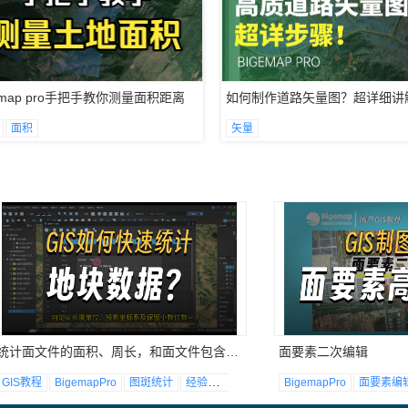
gemap pro手把手教你测量面积距离
如何制作道路矢量图？超详细讲
面积
矢量
统计面文件的面积、周长，和面文件包含的对象数量
面要素二次编辑
GIS教程
BigemapPro
图斑统计
经验分享
面积
BigemapPro
面要素编