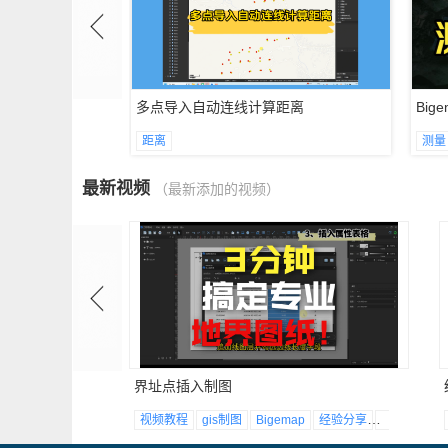
多点导入自动连线计算距离
Bi
距离
测量
最新视频
（最新添加的视频）
界址点插入制图
大地
坐标
河流监测
视频教程
gis制图
Bigemap
经验分享
界址点坐标