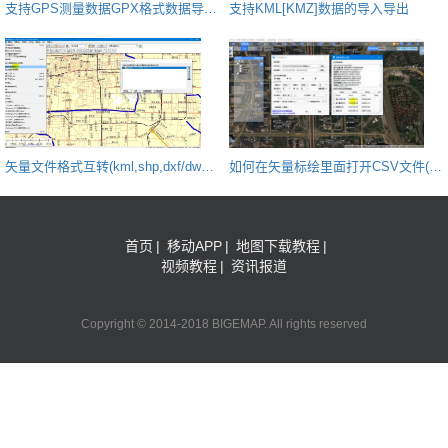
支持GPS测量数据GPX格式数据导入
支持KML[KMZ]数据的导入导出
导出
矢量文件格式互转(kml,shp,dxf/dwg,t
如何在矢量标绘里面打开CSV文件(E
xt,csv)
XCEL)
首页
|
移动APP
|
地图下载教程
|
视频教程
|
资讯报道
Copyright © 2014-2018 BIGEMAP. All rights reserved