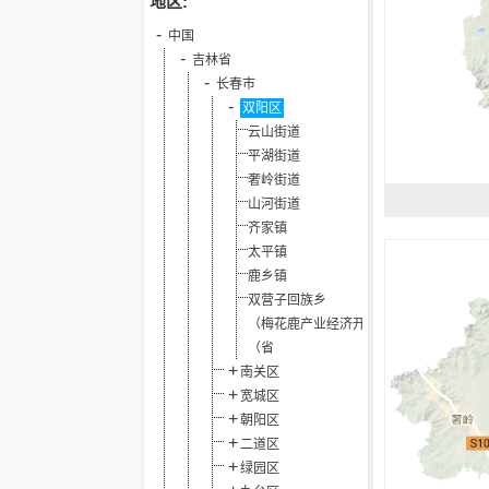
地区:
中国
吉林省
长春市
双阳区
云山街道
平湖街道
奢岭街道
山河街道
齐家镇
太平镇
鹿乡镇
双营子回族乡
（梅花鹿产业经济开发区）
（省
南关区
宽城区
朝阳区
二道区
绿园区