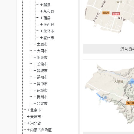
隰县
永和县
蒲县
汾西县
侯马市
霍州市
太原市
滨河办
大同市
阳泉市
长治市
晋城市
朔州市
晋中市
运城市
忻州市
吕梁市
北京市
天津市
河北省
内蒙古自治区