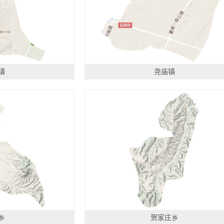
镇
尧庙镇
乡
贺家庄乡