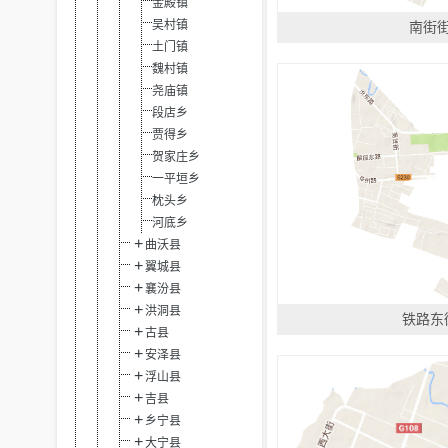
金殿镇
吴村镇
南街
土门镇
魏村镇
尧庙镇
段店乡
贾得乡
贺家庄乡
一平垣乡
枕头乡
河底乡
曲沃县
翼城县
襄汾县
洪洞县
铁路东
古县
安泽县
浮山县
吉县
乡宁县
大宁县