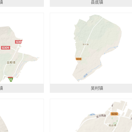
镇
县底镇
镇
吴村镇