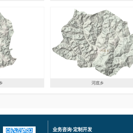
乡
河底乡
业务咨询·定制开发