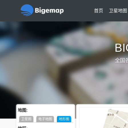
首页
卫星地图
B
全国
地图:
卫星图
电子地图
地形图