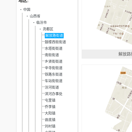
地区:
中国
山西省
临汾市
尧都区
解放路街道
鼓楼西街街道
水塔街街道
解放路
南街街道
乡贤街街道
辛寺街街道
铁路东街道
车站街街道
汾河街道
滨河办事处
屯里镇
乔李镇
大阳镇
县底镇
刘村镇