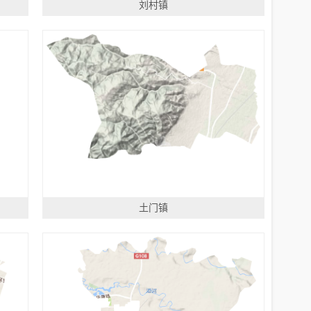
刘村镇
土门镇