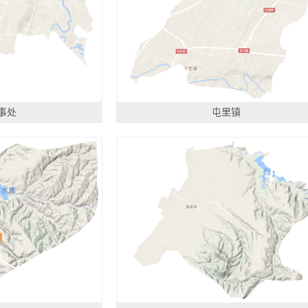
事处
屯里镇