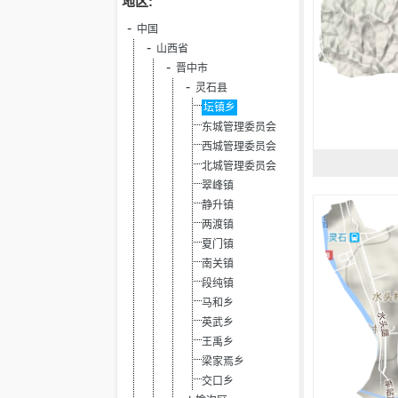
地区:
中国
山西省
晋中市
灵石县
坛镇乡
东城管理委员会
西城管理委员会
北城管理委员会
翠峰镇
静升镇
两渡镇
夏门镇
南关镇
段纯镇
马和乡
英武乡
王禹乡
梁家焉乡
交口乡