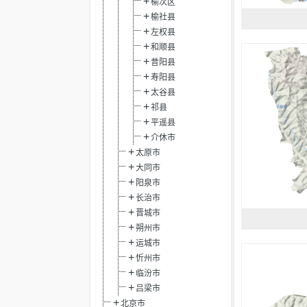
榆次区
榆社县
左权县
和顺县
昔阳县
寿阳县
太谷县
祁县
平遥县
介休市
太原市
大同市
阳泉市
长治市
晋城市
朔州市
运城市
忻州市
临汾市
吕梁市
北京市