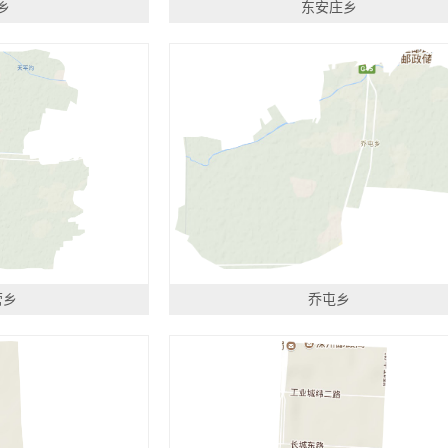
乡
东安庄乡
营乡
乔屯乡