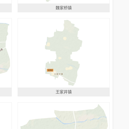
魏家桥镇
王家井镇