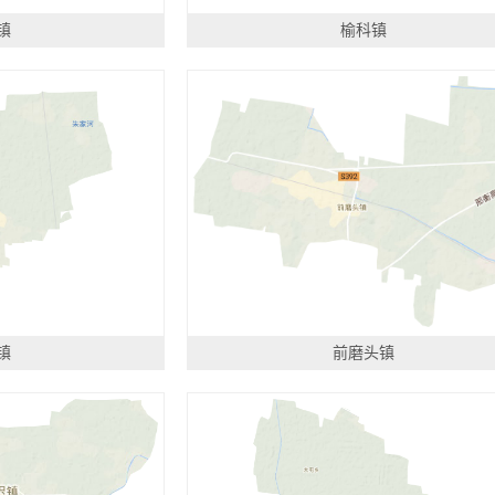
镇
榆科镇
镇
前磨头镇