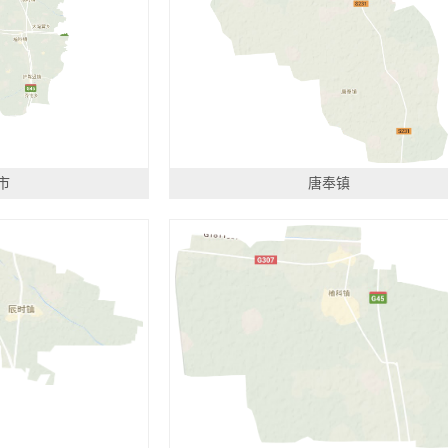
市
唐奉镇