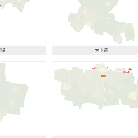
迟镇
大屯镇