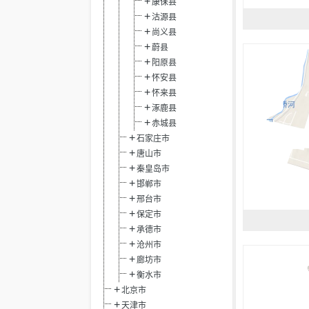
康保县
沽源县
尚义县
蔚县
阳原县
怀安县
怀来县
涿鹿县
赤城县
石家庄市
唐山市
秦皇岛市
邯郸市
邢台市
保定市
承德市
沧州市
廊坊市
衡水市
北京市
天津市