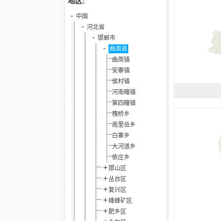
地区:
中国
河北省
邯郸市
曲周县
曲周镇
安寨镇
侯村镇
河南疃镇
第四疃镇
槐桥乡
南里岳乡
白寨乡
大河道乡
依庄乡
邯山区
丛台区
复兴区
峰峰矿区
肥乡区