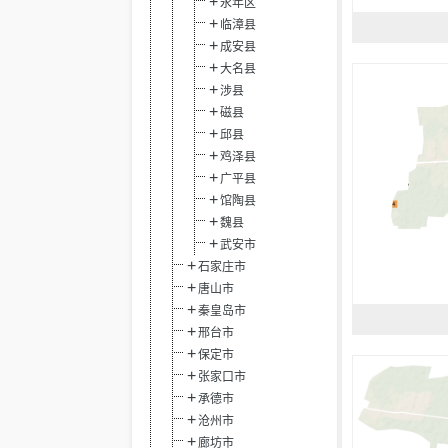
永年区
临漳县
成安县
大名县
涉县
磁县
邱县
鸡泽县
广平县
馆陶县
魏县
武安市
石家庄市
唐山市
秦皇岛市
邢台市
保定市
张家口市
承德市
沧州市
廊坊市