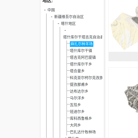
地区:
中国
新疆维吾尔自治区
喀什地区
塔什库尔干塔吉克自治县
麻扎尔种羊场
塔什库尔干镇
塔吉克阿巴提镇
塔什库尔干乡
塔合曼乡
科克亚尔柯尔克孜族乡
提孜那甫乡
达布达尔乡
马尔洋乡
瓦恰乡
班迪尔乡
库科西鲁格乡
大同乡
巴扎达什牧林场