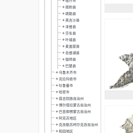
喀什市
疏附县
疏勒县
英吉沙县
泽普县
莎车县
叶城县
麦盖提县
岳普湖县
伽师县
巴楚县
乌鲁木齐市
克拉玛依市
吐鲁番市
哈密市
昌吉回族自治州
博尔塔拉蒙古自治州
巴音郭楞蒙古自治州
阿克苏地区
克孜勒苏柯尔克孜自治州
和田地区