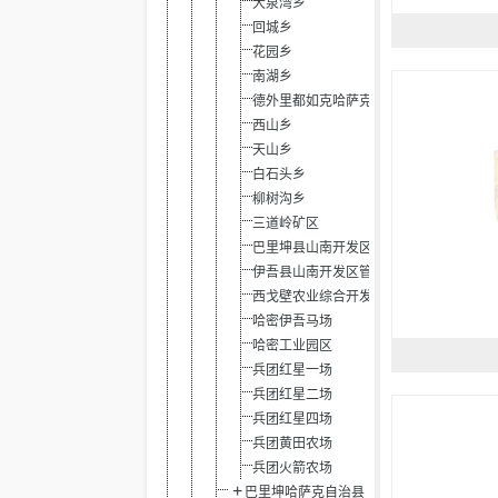
大泉湾乡
回城乡
花园乡
南湖乡
德外里都如克哈萨克乡
西山乡
天山乡
白石头乡
柳树沟乡
三道岭矿区
巴里坤县山南开发区
伊吾县山南开发区管委会
西戈壁农业综合开发区
哈密伊吾马场
哈密工业园区
兵团红星一场
兵团红星二场
兵团红星四场
兵团黄田农场
兵团火箭农场
巴里坤哈萨克自治县