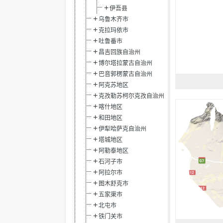
伊吾县
乌鲁木齐市
克拉玛依市
吐鲁番市
昌吉回族自治州
博尔塔拉蒙古自治州
巴音郭楞蒙古自治州
阿克苏地区
克孜勒苏柯尔克孜自治州
喀什地区
和田地区
伊犁哈萨克自治州
塔城地区
阿勒泰地区
石河子市
阿拉尔市
图木舒克市
五家渠市
北屯市
铁门关市