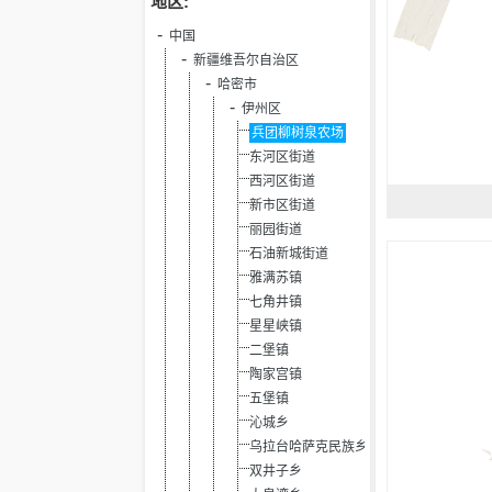
地区:
中国
新疆维吾尔自治区
哈密市
伊州区
兵团柳树泉农场
东河区街道
西河区街道
新市区街道
丽园街道
石油新城街道
雅满苏镇
七角井镇
星星峡镇
二堡镇
陶家宫镇
五堡镇
沁城乡
乌拉台哈萨克民族乡
双井子乡