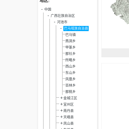
地区:
中国
广西壮族自治区
河池市
巴马瑶族自治县
巴马镇
燕洞乡
甲篆乡
那社乡
所略乡
西山乡
东山乡
凤凰乡
百林乡
那桃乡
金城江区
宜州区
南丹县
天峨县
凤山县