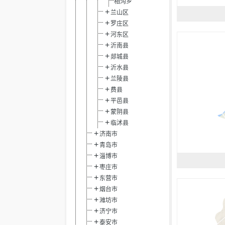
相沟乡
兰山区
罗庄区
河东区
沂南县
郯城县
沂水县
兰陵县
费县
平邑县
蒙阴县
临沭县
济南市
青岛市
淄博市
枣庄市
东营市
烟台市
潍坊市
济宁市
泰安市