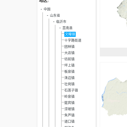
地区:
中国
山东省
临沂市
莒南县
文疃镇
十字路街道
团林镇
大店镇
坊前镇
坪上镇
板泉镇
洙边镇
壮岗镇
石莲子镇
岭泉镇
筵宾镇
涝坡镇
朱芦镇
道口镇