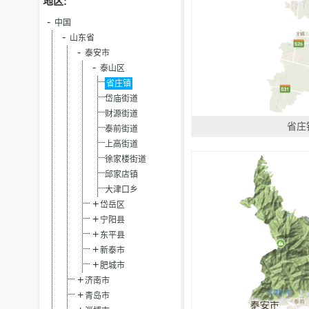
地区:
中国
山东省
泰安市
泰山区
省庄镇
岱庙街道
财源街道
省庄
泰前街道
上高街道
徐家楼街道
邱家店镇
大津口乡
岱岳区
宁阳县
东平县
新泰市
肥城市
济南市
青岛市