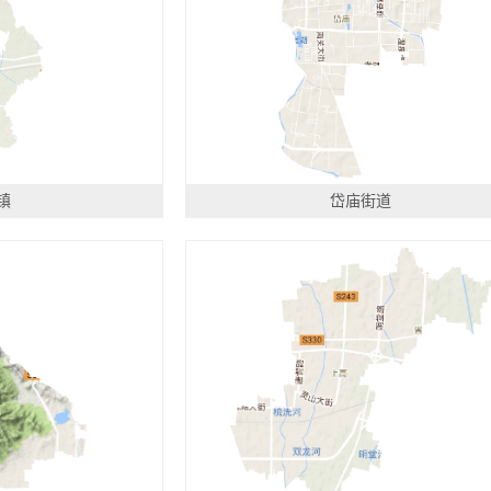
镇
岱庙街道