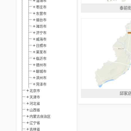
淄博市
枣庄市
泰前
东营市
烟台市
潍坊市
济宁市
威海市
日照市
莱芜市
临沂市
德州市
聊城市
滨州市
菏泽市
北京市
邱家
天津市
河北省
山西省
内蒙古自治区
辽宁省
吉林省