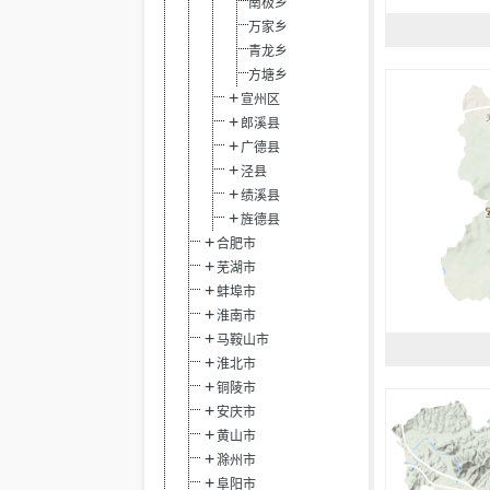
南极乡
万家乡
青龙乡
方塘乡
宣州区
郎溪县
广德县
泾县
绩溪县
旌德县
合肥市
芜湖市
蚌埠市
淮南市
马鞍山市
淮北市
铜陵市
安庆市
黄山市
滁州市
阜阳市