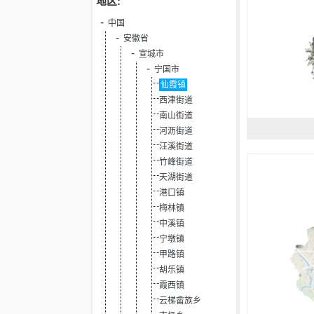
地区:
中国
安徽省
宣城市
宁国市
仙霞镇
西津街道
南山街道
河沥街道
汪溪街道
竹峰街道
天湖街道
港口镇
梅林镇
中溪镇
宁墩镇
甲路镇
胡乐镇
霞西镇
云梯畲族乡