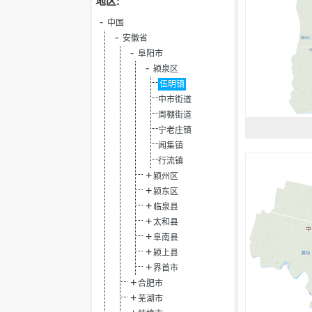
地区:
中国
安徽省
阜阳市
颍泉区
伍明镇
中市街道
周棚街道
宁老庄镇
闻集镇
行流镇
颍州区
颍东区
临泉县
太和县
阜南县
颍上县
界首市
合肥市
芜湖市