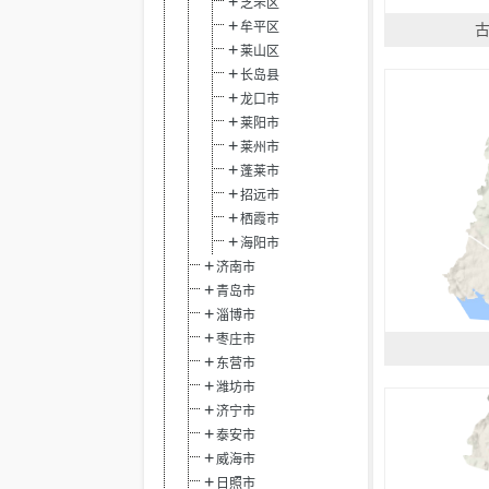
芝罘区
牟平区
莱山区
长岛县
龙口市
莱阳市
莱州市
蓬莱市
招远市
栖霞市
海阳市
济南市
青岛市
淄博市
枣庄市
东营市
潍坊市
济宁市
泰安市
威海市
日照市