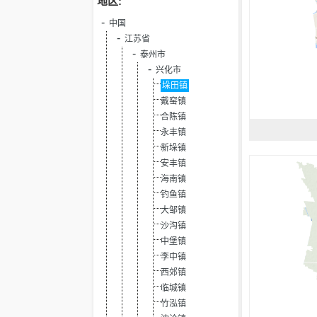
地区:
中国
江苏省
泰州市
兴化市
垛田镇
戴窑镇
合陈镇
永丰镇
新垛镇
安丰镇
海南镇
钓鱼镇
大邹镇
沙沟镇
中堡镇
李中镇
西郊镇
临城镇
竹泓镇