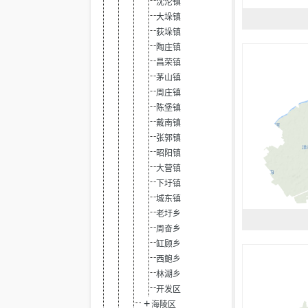
沈沦镇
大垛镇
荻垛镇
陶庄镇
昌荣镇
茅山镇
周庄镇
陈堡镇
戴南镇
张郭镇
昭阳镇
大营镇
下圩镇
城东镇
老圩乡
周奋乡
缸顾乡
西鲍乡
林湖乡
开发区
海陵区