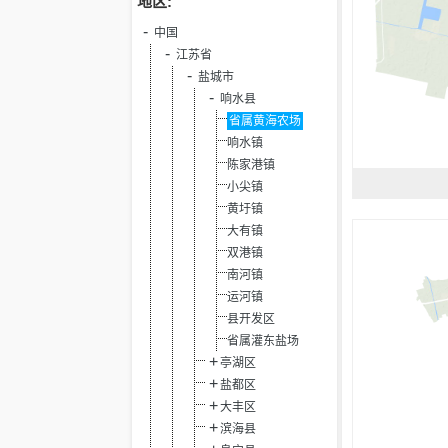
地区:
中国
江苏省
盐城市
响水县
省属黄海农场
响水镇
陈家港镇
小尖镇
黄圩镇
大有镇
双港镇
南河镇
运河镇
县开发区
省属灌东盐场
亭湖区
盐都区
大丰区
滨海县