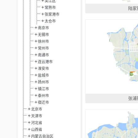
吴江区
常熟市
陆家
张家港市
太仓市
南京市
无锡市
徐州市
常州市
南通市
连云港市
淮安市
盐城市
扬州市
镇江市
泰州市
张浦
宿迁市
北京市
天津市
河北省
山西省
内蒙古自治区