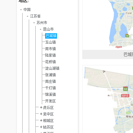
地区:
中国
江苏省
苏州市
昆山市
巴城镇
玉山镇
周市镇
巴城
陆家镇
花桥镇
淀山湖镇
张浦镇
周庄镇
千灯镇
锦溪镇
开发区
虎丘区
吴中区
相城区
姑苏区