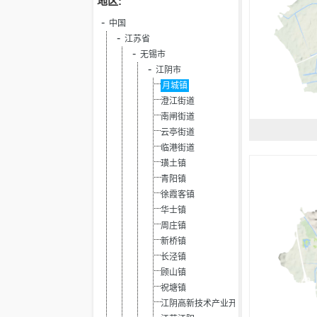
地区:
中国
江苏省
无锡市
江阴市
月城镇
澄江街道
南闸街道
云亭街道
临港街道
璜土镇
青阳镇
徐霞客镇
华士镇
周庄镇
新桥镇
长泾镇
顾山镇
祝塘镇
江阴高新技术产业开发区