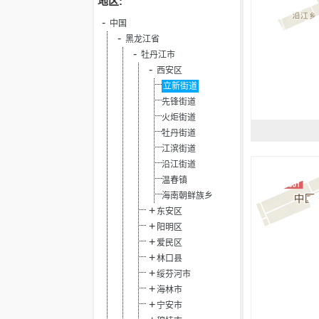
地区:
中国
黑龙江省
牡丹江市
西安区
立新街道
先锋街道
火炬街道
牡丹街道
江滨街道
沿江街道
温春镇
海南朝鲜族乡
东安区
阳明区
爱民区
林口县
绥芬河市
海林市
宁安市