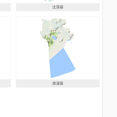
沈荡镇
澉浦镇