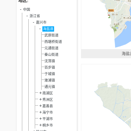
地区:
中国
浙江省
嘉兴市
海盐县
武原街道
西塘桥街道
元通街道
海盐
秦山街道
沈荡镇
百步镇
于城镇
澉浦镇
通元镇
南湖区
秀洲区
嘉善县
海宁市
平湖市
桐乡市