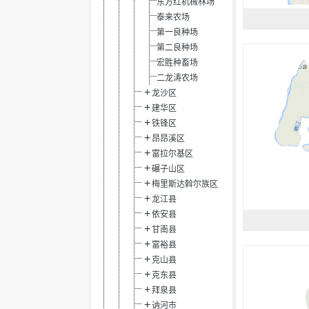
东方红机械林场
泰来农场
第一良种场
第二良种场
宏胜种畜场
二龙涛农场
龙沙区
建华区
铁锋区
昂昂溪区
富拉尔基区
碾子山区
梅里斯达斡尔族区
龙江县
依安县
甘南县
富裕县
克山县
克东县
拜泉县
讷河市