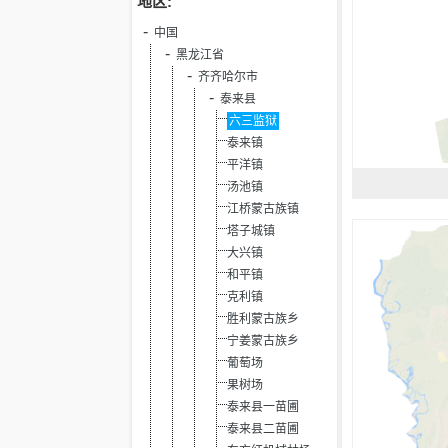
地区:
中国
黑龙江省
齐齐哈尔市
泰来县
六三监狱
泰来镇
平洋镇
汤池镇
江桥蒙古族镇
塔子城镇
大兴镇
和平镇
克利镇
胜利蒙古族乡
宁姜蒙古族乡
葡萄场
果树场
泰来县一苗圃
泰来县二苗圃