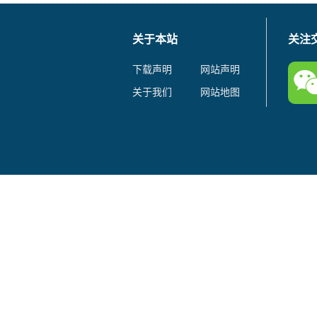
关于本站
关注
下载声明
网站声明
关于我们
网站地图