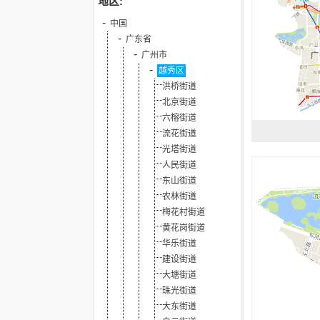
地区:
中国
广东省
广州市
越秀区
洪桥街道
北京街道
六榕街道
流花街道
光塔街道
人民街道
东山街道
农林街道
梅花村街道
黄花岗街道
华乐街道
建设街道
大塘街道
珠光街道
大东街道