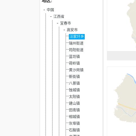
地区:
中国
江西省
宜春市
高安市
汪家圩乡
瑞州街道
筠阳街道
蓝坊镇
荷岭镇
黄沙岗镇
新街镇
八景镇
独城镇
太阳镇
建山镇
田南镇
相城镇
灰埠镇
石脑镇