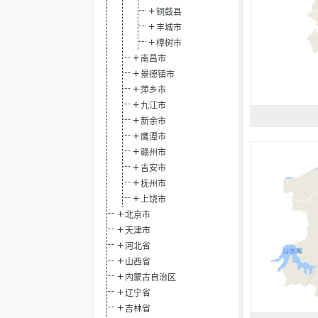
铜鼓县
丰城市
樟树市
南昌市
景德镇市
萍乡市
九江市
新余市
鹰潭市
赣州市
吉安市
抚州市
上饶市
北京市
天津市
河北省
山西省
内蒙古自治区
辽宁省
吉林省