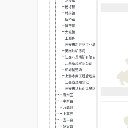
龙潭镇
杨圩镇
村前镇
伍桥镇
祥符镇
大城镇
上湖乡
高安市新世纪工业城管委会
英岗岭矿务局
江西八景煤矿有限公司
江西新茂实业公司
相城垦殖场
上游水库工程管理局
江西省瑞州监狱
高安市华林山风景区管委会
袁州区
奉新县
万载县
上高县
宜丰县
靖安县