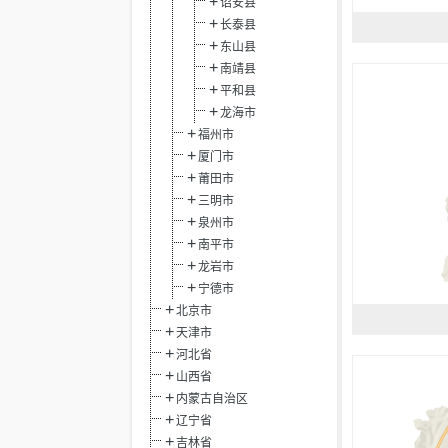
诏安县
长泰县
东山县
南靖县
平和县
龙海市
福州市
厦门市
莆田市
三明市
泉州市
南平市
龙岩市
宁德市
北京市
天津市
河北省
山西省
内蒙古自治区
辽宁省
吉林省