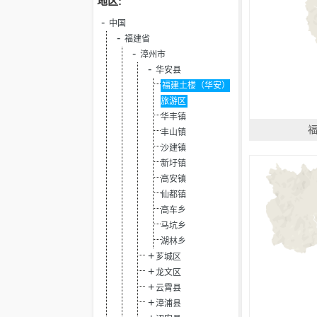
地区:
中国
福建省
漳州市
华安县
福建土楼（华安）
旅游区
华丰镇
丰山镇
沙建镇
新圩镇
高安镇
仙都镇
高车乡
马坑乡
湖林乡
芗城区
龙文区
云霄县
漳浦县