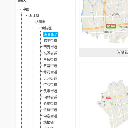
地区:
中国
浙江省
杭州市
余杭区
崇贤街道
临平街道
南苑街道
崇贤
东湖街道
星桥街道
五常街道
乔司街道
运河街道
仁和街道
良渚街道
闲林街道
仓前街道
余杭街道
中泰街道
塘栖镇