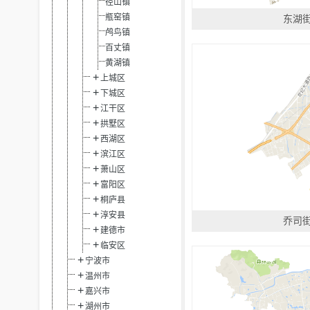
径山镇
瓶窑镇
东湖
鸬鸟镇
百丈镇
黄湖镇
上城区
下城区
江干区
拱墅区
西湖区
滨江区
萧山区
富阳区
桐庐县
淳安县
乔司
建德市
临安区
宁波市
温州市
嘉兴市
湖州市