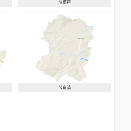
塘栖镇
鸬鸟镇